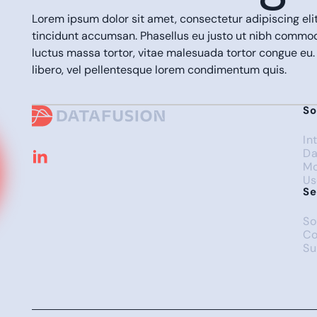
Lorem ipsum dolor sit amet, consectetur adipiscing eli
tincidunt accumsan. Phasellus eu justo ut nibh comm
luctus massa tortor, vitae malesuada tortor congue eu.
libero, vel pellentesque lorem condimentum quis.
So
In
Da
Mo
Us
Se
So
Co
Su