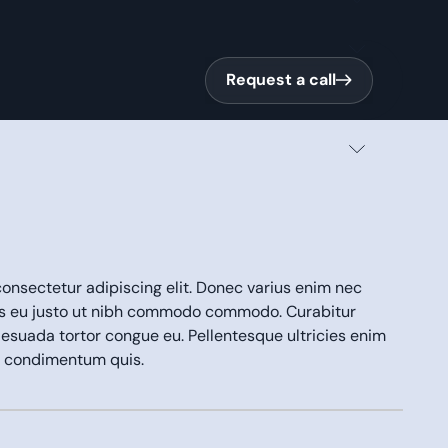
Request a call
Request a call
onsectetur adipiscing elit. Donec varius enim nec
us eu justo ut nibh commodo commodo. Curabitur
lesuada tortor congue eu. Pellentesque ultricies enim
em condimentum quis.