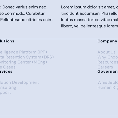
t. Donec varius enim nec
Lorem ipsum dolor sit amet, c
odo commodo. Curabitur
tincidunt accumsan. Phasell
 Pellentesque ultricies enim
luctus massa tortor, vitae ma
libero, vel pellentesque lor
lutions
Company
telligence Platform (IPF)
About Us
ta Retention System (DRS)
Why Choo
nitoring Center (MCng)
Resource
e Cases
Careers
rvices
Governan
lution Development
Whistlebl
nsulting
Human Rig
pport